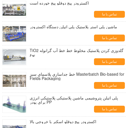
اکسترودر پیچ دوقلو پیچ خورده است
تماس با ما
ماشین پلی استر پلاستیک پلی اتیلن دستگاه اکسترودر
تماس با ما
TiO2 گلدوزی کردن پلاستیک مخلوط خط خط آب گرانوله
نوع
تماس با ما
خط جداسازي پلاسماي سبز Masterbatch Bio-based for
Fields Packaging
تماس با ما
پلی اتیلن پتروشیمی ماشین پلاستیکی پلاستیکی انرژی
برای پودر PP
تماس با ما
اکسترودر پیچ دوقلو اسکنر با خروجی بالا