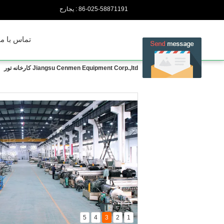
86-025-58871191
حراجی :
تماس با ما
Jiangsu Cenmen Equipment Corp.,ltd کارخانه تور
5
4
3
2
1