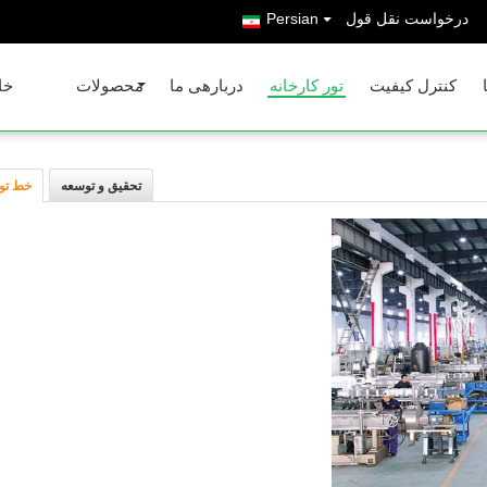
درخواست نقل قول
Persian
کنترل کیفیت
تور کارخانه
دربارهی ما
محصولات
خا
تحقیق و توسعه
خط تول