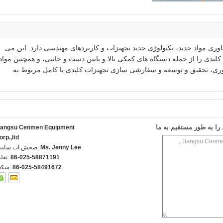
اوری مواد جدید، تکنولوژی جدید تجهیزات و کاربردهای مهندسی دارد. این می
لیدی را از جمله دستگاه های کمکی بالا و پایین دست و جانبی، و همچنین مواد
وآوری، تحقیق و توسعه و سفارشی سازی تجهیزات کلیدی یا کامل مربوط به
ا به طور مستقیم به ما
iangsu Cenmen Equipment
orp.,ltd
Ms. Jenny Lee
تماس با شخص
86-025-58871191
تلفن
86-025-58491672
فکس